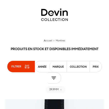
Aller
directement
au
contenu
Accueil
> Montres
PRODUITS EN STOCK ET DISPONIBLES IMMÉDIATEMENT
FILTRER
ANNÉE
MARQUE
COLLECTION
PRIX
39,9MM