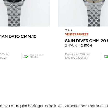
YEMA
VENTES PRIVÉES
MAN DATO CMM.10
SKIN DIVER CMM.20 
2 490
€
2 100
€
Officiel
Détaillant Officiel
FINANCEMENT
POSSIBLE
ection
Devin Collection
 de 20 marques horlogères de luxe. A travers nos marques p