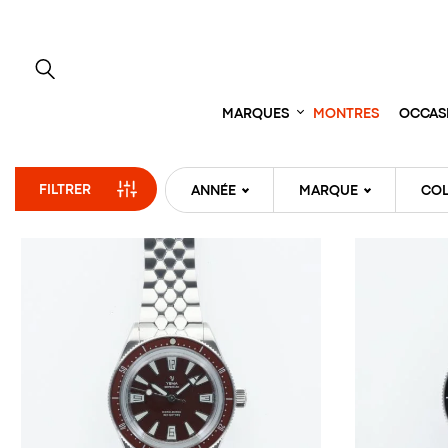
Aller
directement
au
contenu
MARQUES
MONTRES
OCCAS
FILTRER
ANNÉE
MARQUE
COL