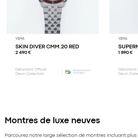
YEMA
YEMA
SKIN DIVER CMM.20 RED
SUPER
2 490
€
1 890
€
Détaillant Officiel
Détaillant 
FINANCEMENT
POSSIBLE
Devin Collection
Devin Coll
Montres de luxe neuves
Parcourez notre large sélection de montres incluant plus