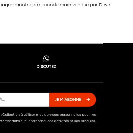
é, chaque montre de seconde main vendue par Devin
DISCUTEZ
JE M'ABONNE
in Collection à utiliser mes données personnelles pour me
formations sur l’entreprise, ses activités et ses produits.