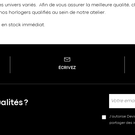
 univers variés. Afin de vous assurer la meilleure qualit
s horlogers qualifiés au sein de notre atelier.
s en stock immédiat.
ÉCRIVEZ
lités ?
J’autorise Dev
partager des in