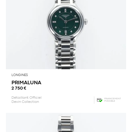
LONGINES
PRIMALUNA
2 750
€
Détaillant Officiel
FINANCEMENT
POSSIBLE
Devin Collection