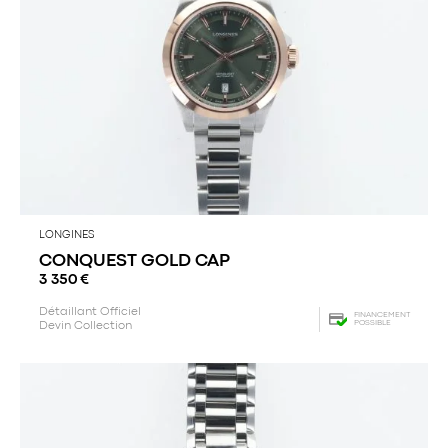
LONGINES
CONQUEST GOLD CAP
3 350
€
Détaillant Officiel
FINANCEMENT
POSSIBLE
Devin Collection