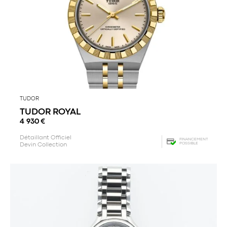
TUDOR
TUDOR ROYAL
4 930
€
Détaillant Officiel
FINANCEMENT
POSSIBLE
Devin Collection