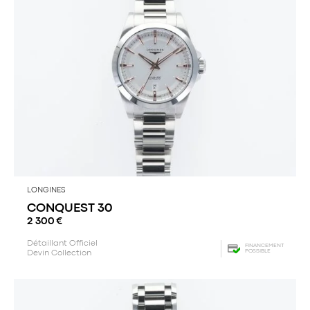
LONGINES
CONQUEST 30
2 300
€
Détaillant Officiel
FINANCEMENT
POSSIBLE
Devin Collection