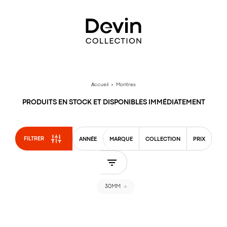
Aller
directement
au
contenu
Accueil
> Montres
PRODUITS EN STOCK ET DISPONIBLES IMMÉDIATEMENT
FILTRER
ANNÉE
MARQUE
COLLECTION
PRIX
30MM