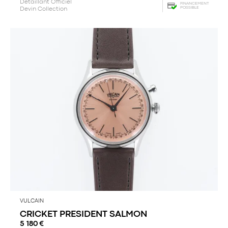
Détaillant Officiel
FINANCEMENT
POSSIBLE
Devin Collection
VULCAIN
CRICKET PRESIDENT SALMON
5 180
€