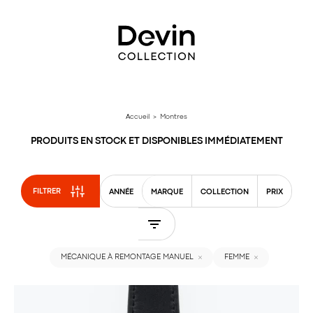
Aller
directement
au
contenu
Accueil
> Montres
PRODUITS EN STOCK ET DISPONIBLES IMMÉDIATEMENT
FILTRER
ANNÉE
MARQUE
COLLECTION
PRIX
MÉCANIQUE À REMONTAGE MANUEL
FEMME