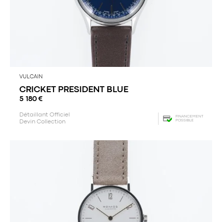
VULCAIN
CRICKET PRESIDENT BLUE
5 180
€
Détaillant Officiel
FINANCEMENT
POSSIBLE
Devin Collection