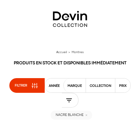
Aller
directement
au
contenu
Accueil
> Montres
PRODUITS EN STOCK ET DISPONIBLES IMMÉDIATEMENT
FILTRER
ANNÉE
MARQUE
COLLECTION
PRIX
NACRE BLANCHE