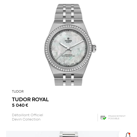
TUDOR
TUDOR ROYAL
5 040
€
Détaillant Officiel
FINANCEMENT
POSSIBLE
Devin Collection