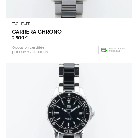
TAG HEUER
CARRERA CHRONO
2 900
€
Occasion certifiée
FINANCEMENT
POSSIBLE
par Devin Collection