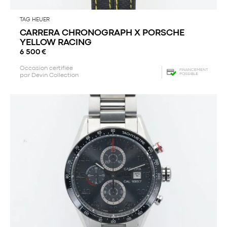
TAG HEUER
CARRERA CHRONOGRAPH X PORSCHE
YELLOW RACING
6 500
€
Occasion certifiée
FINANCEMENT
POSSIBLE
par Devin Collection